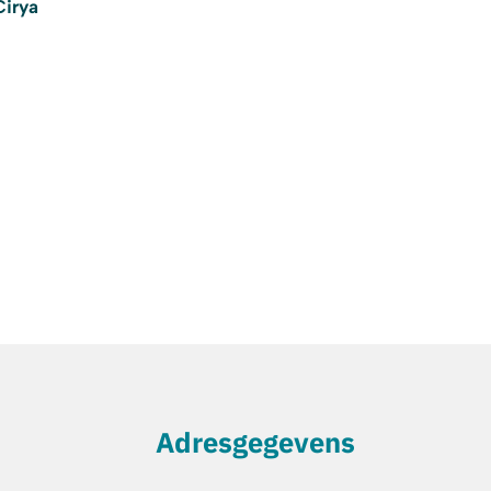
Cirya
Zorg die werkt ...
a
l
s
e
e
n
s
c
h
i
p
o
p
k
o
|
Adresgegevens